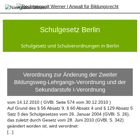
×
Startseite
SchulG
Schulgesetz Berlin
GsVO
Sek
I-
Schulgesetz und Schulverordnungen in Berlin
VO
Inhaltsverzeichnis
Änderungen
Gesamtansicht
Verordnung zur Änderung der Zweiter
AufnahmeVO-
SbP
Bildungsweg-Lehrgangs-Verordnung und der
SopädVO
Sekundarstufe I-Verordnung
VO-
GO
vom 14.12.2010 ( GVBl. Seite 574 vom 30.12.2010 )
JFKSchulG
Auf Grund des § 56 Absatz 9, § 60 Absatz 4 und § 129 Absatz 5
SchuldatenV
Satz 3 des Schulgesetzes vom 26. Januar 2004 (GVBl. S. 26),
AV
das zuletzt durch Gesetz vom 28. Juni 2010 (GVBl. S. 342)
Zeugnisse
geändert worden ist, wird verordnet:
Kontakt
[...]