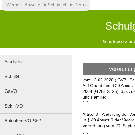
×
Werner - Anwälte für Schulrecht in Berlin
Startseite
Schul
SchulG
GsVO
Sek
Schulgesetz un
I-
VO
AufnahmeVO-
SbP
Startseite
SopädVO
Verordnung
VO-
SchulG
GO
vom 15.06.2020 ( GVBl. Se
Inhaltsverzeichnis
Auf Grund des § 20 Absatz 
Änderungen
GsVO
2004 (GVBl. S. 26), das zul
Gesamtansicht
und Familie:
JFKSchulG
[...]
Sek I-VO
SchuldatenV
Artikel 3 - Änderung der V
AV
In § 49 Absatz 9 der Verord
Zeugnisse
AufnahmeVO-SbP
Verordnung vom 20. Septemb
Kontakt
[...]