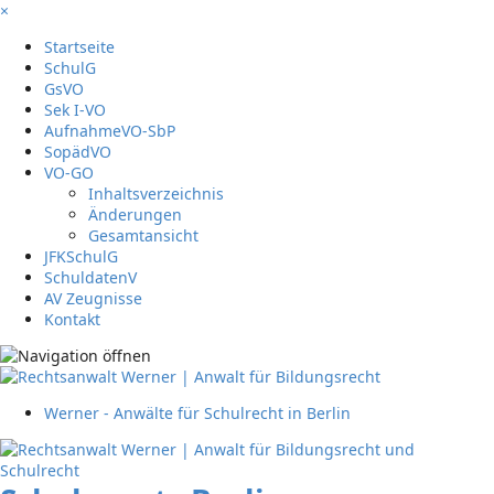
×
Startseite
SchulG
GsVO
Sek I-VO
AufnahmeVO-SbP
SopädVO
VO-GO
Inhaltsverzeichnis
Änderungen
Gesamtansicht
JFKSchulG
SchuldatenV
AV Zeugnisse
Kontakt
Werner - Anwälte für Schulrecht in Berlin