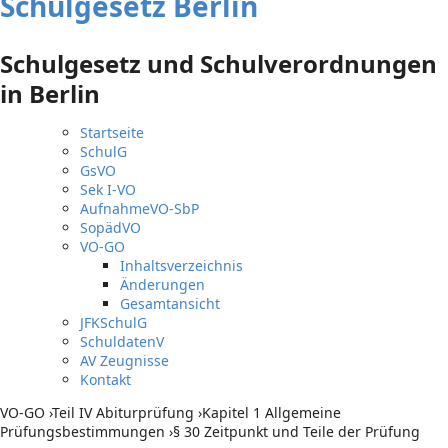
Schulgesetz Berlin
Schulgesetz und Schulverordnungen
in Berlin
Startseite
SchulG
GsVO
Sek I-VO
AufnahmeVO-SbP
SopädVO
VO-GO
Inhaltsverzeichnis
Änderungen
Gesamtansicht
JFKSchulG
SchuldatenV
AV Zeugnisse
Kontakt
VO-GO
›
Teil IV Abiturprüfung
›
Kapitel 1 Allgemeine
Prüfungsbestimmungen
›
§ 30 Zeitpunkt und Teile der Prüfung