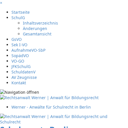
×
Startseite
SchulG
Inhaltsverzeichnis
Änderungen
Gesamtansicht
GsVO
Sek I-VO
AufnahmeVO-SbP
SopädVO
VO-GO
JFKSchulG
SchuldatenV
AV Zeugnisse
Kontakt
Werner - Anwälte für Schulrecht in Berlin