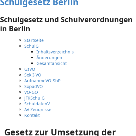
Schulgesetz Berlin
Schulgesetz und Schulverordnungen
in Berlin
Startseite
SchulG
Inhaltsverzeichnis
Änderungen
Gesamtansicht
GsVO
Sek I-VO
AufnahmeVO-SbP
SopädVO
VO-GO
JFKSchulG
SchuldatenV
AV Zeugnisse
Kontakt
Gesetz zur Umsetzung der