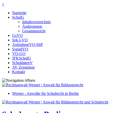
×
Startseite
SchulG
Inhaltsverzeichnis
Änderungen
Gesamtansicht
GsVO
Sek I-VO
AufnahmeVO-SbP
SopädVO
VO-GO
JFKSchulG
SchuldatenV
AV Zeugnisse
Kontakt
Werner - Anwälte für Schulrecht in Berlin