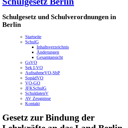
Schulgesetz Berlin
Schulgesetz und Schulverordnungen in
Berlin
Startseite
SchulG
Inhaltsverzeichnis
Änderungen
Gesamtansicht
GsVO
Sek I-VO
AufnahmeVO-SbP
SopädVO
VO-GO
JFKSchulG
SchuldatenV
AV Zeugnisse
Kontakt
Gesetz zur Bindung der