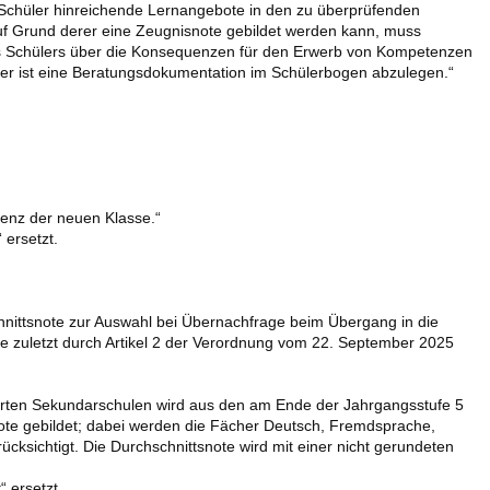
Schüler hinreichende Lernangebote in den zu überprüfenden
uf Grund derer eine Zeugnisnote gebildet werden kann, muss
des Schülers über die Konsequenzen für den Erwerb von Kompetenzen
über ist eine Beratungsdokumentation im Schülerbogen abzulegen.“
renz der neuen Klasse.“
 ersetzt.
hnittsnote zur Auswahl bei Übernachfrage beim Übergang in die
e zuletzt durch Artikel 2 der Verordnung vom 22. September 2025
ierten Sekundarschulen wird aus den am Ende der Jahrgangsstufe 5
note gebildet; dabei werden die Fächer Deutsch, Fremdsprache,
cksichtigt. Die Durchschnittsnote wird mit einer nicht gerundeten
“ ersetzt.