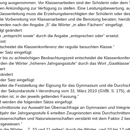
eiung ausgenommen. Vor Klassenarbeiten sind der Schülerin oder dem 
en Ankündigung zur Verfügung zu stellen. Eine Leistungsbewertung, a
 Klassenleitung muss die Erziehungsberechtigten der Schülerin oder 
 die Vorbereitung von Klassenarbeiten und die Benotung beraten; hier
werden nach der Angabe „5“ die Wörter „in allen Fächern“ eingefügt.
lgt geändert:
e „entspricht sowie“ durch die Angabe „entsprechen oder“ ersetzt.
sst:
scheidet die Klassenkonferenz der regulär besuchten Klasse.“
er Satz eingefügt:
r bis zu achtwöchigen Beobachtungszeit entscheidet die Klassenkonfe
den die Wörter „höheren Jahrgangsstufe“ durch das Wort „Gastklasse“
ert:
eändert:
der Satz eingefügt:
ltet die Feststellung der Eignung für das Gymnasium und die Durchsc
der Sekundarstufe I-Verordnung vom 31. März 2010 (GVBl. S. 175), di
den ist, in der jeweils geltenden Fassung.“
 werden die folgenden Sätze eingefügt:
hschnittsnote zur Auswahl bei Übernachfrage an Gymnasien und Integr
bjahr der Jahrgangsstufe 6 erteilten Zeugnisnoten eine Durchschnitts
issenschaften und Naturwissenschaften verstärkt mit dem Faktor 2 berü
sgewiesen.“
 die Wörter „, 7, 10 und 11 gelten“ durch die Wörter „und 10 bis 12 gilt