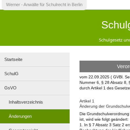
×
Werner - Anwälte für Schulrecht in Berlin
Startseite
Schul
SchulG
GsVO
Inhaltsverzeichnis
Schulgesetz un
Änderungen
Gesamtansicht
Sek
I-
Startseite
VO
Veror
AufnahmeVO-
SchulG
SbP
vom 22.09.2025 ( GVBl. Se
SopädVO
Nummer 6, § 28 Absatz 8, §
VO-
GsVO
durch Artikel 1 des Gesetze
GO
JFKSchulG
Artikel 1
Inhaltsverzeichnis
SchuldatenV
Änderung der Grundschulv
AV
Die Grundschulverordnung v
Zeugnisse
Änderungen
ist, wird wie folgt geändert:
Kontakt
1. In § 7 Absatz 3 Satz 2 