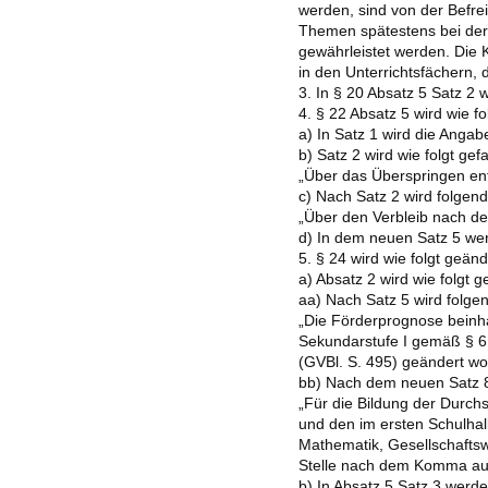
werden, sind von der Befr
Themen spätestens bei der
gewährleistet werden. Die
in den Unterrichtsfächern,
3. In § 20 Absatz 5 Satz 2 
4. § 22 Absatz 5 wird wie fo
a) In Satz 1 wird die Angab
b) Satz 2 wird wie folgt gefa
„Über das Überspringen ent
c) Nach Satz 2 wird folgend
„Über den Verbleib nach de
d) In dem neuen Satz 5 wer
5. § 24 wird wie folgt geänd
a) Absatz 2 wird wie folgt g
aa) Nach Satz 5 wird folgen
„Die Förderprognose beinha
Sekundarstufe I gemäß § 6 
(GVBl. S. 495) geändert wor
bb) Nach dem neuen Satz 8
„Für die Bildung der Durc
und den im ersten Schulhal
Mathematik, Gesellschaftsw
Stelle nach dem Komma au
b) In Absatz 5 Satz 3 werden