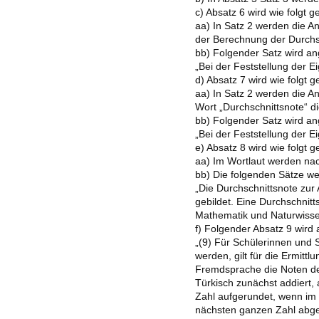
c) Absatz 6 wird wie folgt g
aa) In Satz 2 werden die A
der Berechnung der Durchsc
bb) Folgender Satz wird an
„Bei der Feststellung der 
d) Absatz 7 wird wie folgt g
aa) In Satz 2 werden die A
Wort „Durchschnittsnote“ d
bb) Folgender Satz wird an
„Bei der Feststellung der 
e) Absatz 8 wird wie folgt g
aa) Im Wortlaut werden nac
bb) Die folgenden Sätze w
„Die Durchschnittsnote zur
gebildet. Eine Durchschnitt
Mathematik und Naturwisse
f) Folgender Absatz 9 wird 
„(9) Für Schülerinnen und 
werden, gilt für die Ermit
Fremdsprache die Noten des
Türkisch zunächst addiert,
Zahl aufgerundet, wenn im 
nächsten ganzen Zahl abger