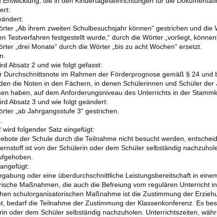
Entwicklung, die in den Kindertageseinrichtungen für die Dokumentatio
ert:
eändert:
örter „Ab ihrem zweiten Schulbesuchsjahr können“ gestrichen und die
n Testverfahren festgestellt wurde,“ durch die Wörter „vorliegt, können“
rter „drei Monate“ durch die Wörter „bis zu acht Wochen“ ersetzt.
n.
rd Absatz 2 und wie folgt gefasst:
r Durchschnittsnote im Rahmen der Förderprognose gemäß § 24 und bei
en die Noten in den Fächern, in denen Schülerinnen und Schüler der J
n haben, auf dem Anforderungsniveau des Unterrichts in der Stammkla
ird Absatz 3 und wie folgt geändert:
örter „ab Jahrgangsstufe 3“ gestrichen.
.
wird folgender Satz eingefügt:
ebote der Schule durch die Teilnahme nicht besucht werden, entschei
rnstoff ist von der Schülerin oder dem Schüler selbständig nachzuhol
aufgehoben.
 angefügt:
Begabung oder eine überdurchschnittliche Leistungsbereitschaft in ei
ische Maßnahmen, die auch die Befreiung vom regulären Unterricht in
chen schulorganisatorischen Maßnahme ist die Zustimmung der Erziehun
t, bedarf die Teilnahme der Zustimmung der Klassenkonferenz. Es bes
lerin oder dem Schüler selbständig nachzuholen. Unterrichtszeiten, wäh