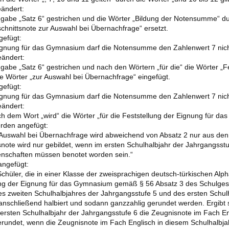
eändert:
ngabe „Satz 6“ gestrichen und die Wörter „Bildung der Notensumme“ d
hnittsnote zur Auswahl bei Übernachfrage“ ersetzt.
gefügt:
Eignung für das Gymnasium darf die Notensumme den Zahlenwert 7 nich
eändert:
ngabe „Satz 6“ gestrichen und nach den Wörtern „für die“ die Wörter 
ie Wörter „zur Auswahl bei Übernachfrage“ eingefügt.
gefügt:
Eignung für das Gymnasium darf die Notensumme den Zahlenwert 7 nich
eändert:
h dem Wort „wird“ die Wörter „für die Feststellung der Eignung für da
erden angefügt:
 Auswahl bei Übernachfrage wird abweichend von Absatz 2 nur aus den
snote wird nur gebildet, wenn im ersten Schulhalbjahr der Jahrgangsstu
nschaften müssen benotet worden sein.“
angefügt:
Schüler, die in einer Klasse der zweisprachigen deutsch-türkischen Alp
tlung der Eignung für das Gymnasium gemäß § 56 Absatz 3 des Schulgese
 zweiten Schulhalbjahres der Jahrgangsstufe 5 und des ersten Schulh
 anschließend halbiert und sodann ganzzahlig gerundet werden. Ergibt
ersten Schulhalbjahr der Jahrgangsstufe 6 die Zeugnisnote im Fach Eng
undet, wenn die Zeugnisnote im Fach Englisch in diesem Schulhalbjah