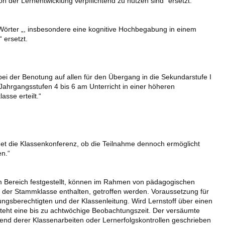
n der Lernentwicklung verpflichtend zu nutzen sind“ ersetzt.
 Wörter „, insbesondere eine kognitive Hochbegabung in einem
 ersetzt.
 der Benotung auf allen für den Übergang in die Sekundarstufe I
ahrgangsstufen 4 bis 6 am Unterricht in einer höheren
sse erteilt.“
det die Klassenkonferenz, ob die Teilnahme dennoch ermöglicht
en.“
nem Bereich festgestellt, können im Rahmen von pädagogischen
 der Stammklasse enthalten, getroffen werden. Voraussetzung für
gsberechtigten und der Klassenleitung. Wird Lernstoff über einen
teht eine bis zu achtwöchige Beobachtungszeit. Der versäumte
rend derer Klassenarbeiten oder Lernerfolgskontrollen geschrieben