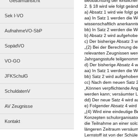
Gesamtansicht
Beobachtung der kindlichen 
2. § 18 wird wie folgt geänd
a) Absatz 1 wird wie folgt g
Sek I-VO
aa) In Satz 1 werden die W
wissenschaftlich anerkannte
bb) In Satz 2 werden die Wö
AufnahmeVO-SbP
b) Absatz 2 wird aufgehobe
c) Der bisherige Absatz 3 wi
SopädVO
„(2) Bei der Berechnung de
relevanten Zeugnissen werd
Jahrgangsstufe teilgenomme
VO-GO
d) Der bisherige Absatz 4 w
aa) In Satz 1 werden die W
JFKSchulG
bb) Satz 2 wird aufgehoben
cc) Nach dem neuen Satz 2 
„Können verpflichtende Ang
SchuldatenV
werden kann; versäumter Le
dd) Der neue Satz 4 wird 
e) Folgender Absatz 4 wird
AV Zeugnisse
„(4) Wird eine eindeutige 
Konzepten schulorganisator
Kontakt
die Teilnahme an einer sol
längeren Zeitraum versäum
Lernstoff ist von der Schü