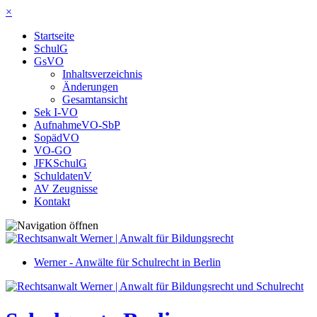
×
Startseite
SchulG
GsVO
Inhaltsverzeichnis
Änderungen
Gesamtansicht
Sek I-VO
AufnahmeVO-SbP
SopädVO
VO-GO
JFKSchulG
SchuldatenV
AV Zeugnisse
Kontakt
Werner - Anwälte für Schulrecht in Berlin