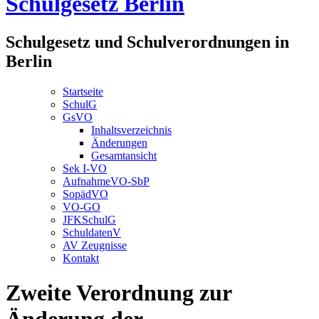
Schulgesetz Berlin
Schulgesetz und Schulverordnungen in
Berlin
Startseite
SchulG
GsVO
Inhaltsverzeichnis
Änderungen
Gesamtansicht
Sek I-VO
AufnahmeVO-SbP
SopädVO
VO-GO
JFKSchulG
SchuldatenV
AV Zeugnisse
Kontakt
Zweite Verordnung zur