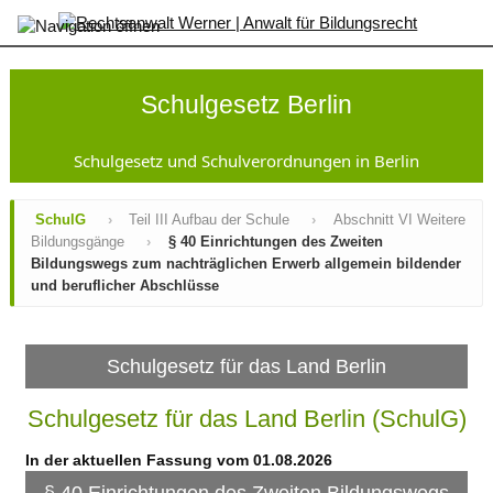
×
Startseite
SchulG
Schulgesetz Berlin
Inhaltsverzeichnis
Änderungen
Gesamtansicht
Schulgesetz und Schulverordnungen in Berlin
GsVO
Sek
SchulG
›
Teil III Aufbau der Schule
›
Abschnitt VI Weitere
I-
Bildungsgänge
›
§ 40 Einrichtungen des Zweiten
VO
Bildungswegs zum nachträglichen Erwerb allgemein bildender
AufnahmeVO-
und beruflicher Abschlüsse
SbP
SopädVO
VO-
GO
Schulgesetz für das Land Berlin
JFKSchulG
SchuldatenV
Schulgesetz für das Land Berlin (SchulG)
AV
Zeugnisse
In der aktuellen Fassung vom 01.08.2026
Kontakt
§ 40 Einrichtungen des Zweiten Bildungswegs