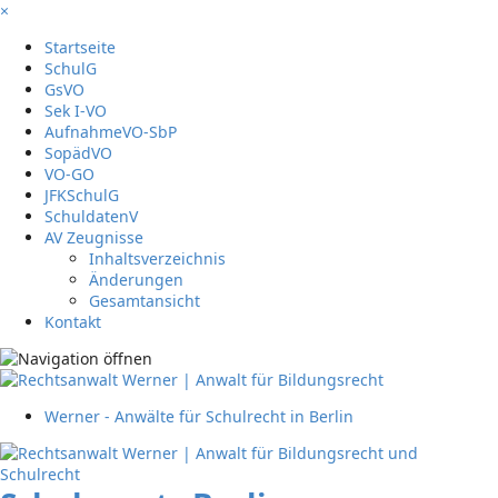
×
Startseite
SchulG
GsVO
Sek I-VO
AufnahmeVO-SbP
SopädVO
VO-GO
JFKSchulG
SchuldatenV
AV Zeugnisse
Inhaltsverzeichnis
Änderungen
Gesamtansicht
Kontakt
Werner - Anwälte für Schulrecht in Berlin