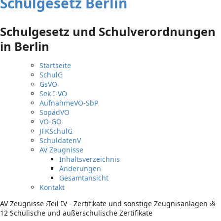
Schulgesetz Berlin
Schulgesetz und Schulverordnungen
in Berlin
Startseite
SchulG
GsVO
Sek I-VO
AufnahmeVO-SbP
SopädVO
VO-GO
JFKSchulG
SchuldatenV
AV Zeugnisse
Inhaltsverzeichnis
Änderungen
Gesamtansicht
Kontakt
AV Zeugnisse
›
Teil IV - Zertifikate und sonstige Zeugnisanlagen
›
§
12 Schulische und außerschulische Zertifikate