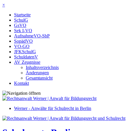
×
Startseite
SchulG
GsVO
Sek I-VO
AufnahmeVO-SbP
SopädVO
VO-GO
JFKSchulG
SchuldatenV
AV Zeugnisse
Inhaltsverzeichnis
Änderungen
Gesamtansicht
Kontakt
Werner - Anwälte für Schulrecht in Berlin