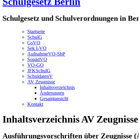
Schulgesetz Berlin
Schulgesetz und Schulverordnungen in Ber
Startseite
SchulG
GsVO
Sek I-VO
AufnahmeVO-SbP
SopädVO
VO-GO
JFKSchulG
SchuldatenV
AV Zeugnisse
Inhaltsverzeichnis
Änderungen
Gesamtansicht
Kontakt
Inhaltsverzeichnis AV Zeugnisse
Ausführungsvorschriften über Zeugnisse (