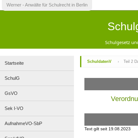
×
Werner - Anwälte für Schulrecht in Berlin
Startseite
Schul
SchulG
GsVO
Sek
Schulgesetz un
I-
VO
AufnahmeVO-
SbP
SchuldatenV
›
Teil 2 
Startseite
SopädVO
VO-
SchulG
GO
JFKSchulG
SchuldatenV
GsVO
Verordnu
Inhaltsverzeichnis
Änderungen
Sek I-VO
Gesamtansicht
AV
Zeugnisse
AufnahmeVO-SbP
Text gilt seit 19.08.2023
Kontakt