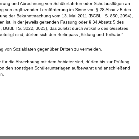
ührung und Abrechnung von Schülerfahrten oder Schulausflügen an
tung von ergänzender Lernförderung im Sinne von § 28 Absatz 5 des
sung der Bekanntmachung vom 13. Mai 2011 (BGBl. I S. 850, 2094),
n ist, in der jeweils geltenden Fassung oder § 34 Absatz 5 des
BGBl. I S. 3022, 3023), das zuletzt durch Artikel 5 des Gesetzes
eiligt sind, dürfen sich den Berlinpass „Bildung und Teilhabe“
ng von Sozialdaten gegenüber Dritten zu vermeiden.
 für die Abrechnung mit dem Anbieter sind, dürfen bis zur Prüfung
 von den sonstigen Schülerunterlagen aufbewahrt und anschließend
n.