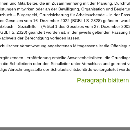
rinnen und Mitarbeiter, die im Zusammenhang mit der Planung, Durchf
eistungen mitwirken oder an der Bewilligung, Organisation und Beglei
tzbuch – Bürgergeld, Grundsicherung für Arbeitsuchende – in der Fas
1 des Gesetzes vom 16. Dezember 2022 (BGBl. I S. 2328) geändert worde
tzbuch – Sozialhilfe – (Artikel 1 des Gesetzes vom 27. Dezember 2003, 
. I S. 2328) geändert worden ist, in der jeweils geltenden Fassung bet
Nachweis der Berechtigung vorlegen lassen.
schulischer Verantwortung angebotenen Mittagessens ist die Offenlegu
 ergänzenden Lernförderung erstellte Anwesenheitslisten, die Grundlage
die Schulleiterin oder den Schulleiter unter Verschluss und getrennt
dige Abrechnungsstelle der Schulaufsichtsbehörde weitergeleitet werde
Paragraph blättern