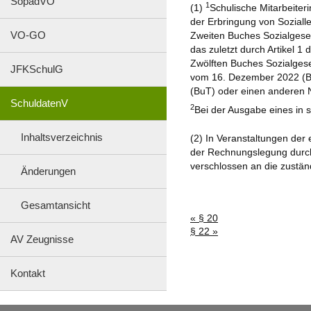
SopädVO
1
(1)
Schulische Mitarbeite
der Erbringung von Soziall
VO-GO
Zweiten Buches Sozialgese
das zuletzt durch Artikel 
Zwölften Buches Sozialgese
JFKSchulG
vom 16. Dezember 2022 (BGBl
(BuT) oder einen anderen 
SchuldatenV
2
Bei der Ausgabe eines in 
Inhaltsverzeichnis
(2) In Veranstaltungen der
der Rechnungslegung durch 
verschlossen an die zustän
Änderungen
Gesamtansicht
« § 20
§ 22 »
AV Zeugnisse
Kontakt