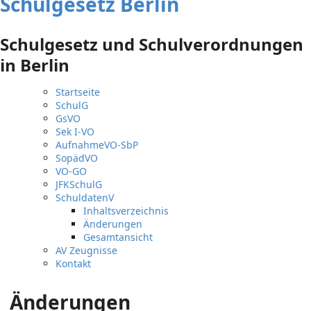
Schulgesetz Berlin
Schulgesetz und Schulverordnungen
in Berlin
Startseite
SchulG
GsVO
Sek I-VO
AufnahmeVO-SbP
SopädVO
VO-GO
JFKSchulG
SchuldatenV
Inhaltsverzeichnis
Änderungen
Gesamtansicht
AV Zeugnisse
Kontakt
Änderungen