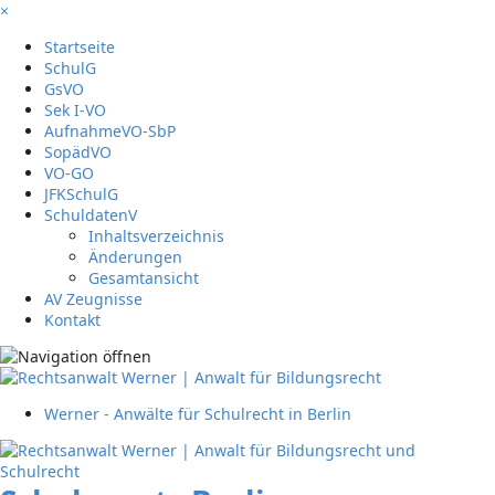
×
Startseite
SchulG
GsVO
Sek I-VO
AufnahmeVO-SbP
SopädVO
VO-GO
JFKSchulG
SchuldatenV
Inhaltsverzeichnis
Änderungen
Gesamtansicht
AV Zeugnisse
Kontakt
Werner - Anwälte für Schulrecht in Berlin