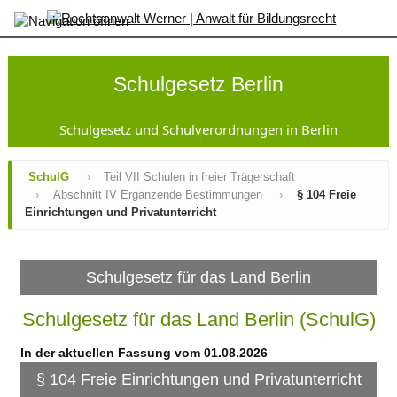
×
Startseite
SchulG
Schulgesetz Berlin
Inhaltsverzeichnis
Änderungen
Gesamtansicht
Schulgesetz und Schulverordnungen in Berlin
GsVO
Sek
SchulG
›
Teil VII Schulen in freier Trägerschaft
I-
›
Abschnitt IV Ergänzende Bestimmungen
›
§ 104 Freie
VO
Einrichtungen und Privatunterricht
AufnahmeVO-
SbP
SopädVO
VO-
Schulgesetz für das Land Berlin
GO
JFKSchulG
Schulgesetz für das Land Berlin (SchulG)
SchuldatenV
AV
In der aktuellen Fassung vom 01.08.2026
Zeugnisse
Kontakt
§ 104 Freie Einrichtungen und Privatunterricht