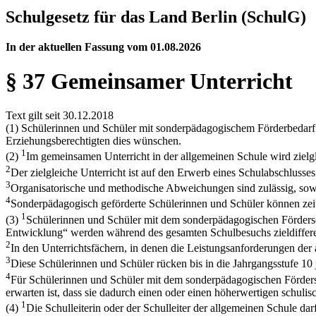
Schulgesetz für das Land Berlin (SchulG)
In der aktuellen Fassung vom 01.08.2026
§ 37 Gemeinsamer Unterricht
Text gilt seit 30.12.2018
(1) Schülerinnen und Schüler mit sonderpädagogischem Förderbedarf 
Erziehungsberechtigten dies wünschen.
1
(2)
Im gemeinsamen Unterricht in der allgemeinen Schule wird zielgl
2
Der zielgleiche Unterricht ist auf den Erwerb eines Schulabschlusses
3
Organisatorische und methodische Abweichungen sind zulässig, sowei
4
Sonderpädagogisch geförderte Schülerinnen und Schüler können zeitw
1
(3)
Schülerinnen und Schüler mit dem sonderpädagogischen Förders
Entwicklung“ werden während des gesamten Schulbesuchs zieldifferen
2
In den Unterrichtsfächern, in denen die Leistungsanforderungen der
3
Diese Schülerinnen und Schüler rücken bis in die Jahrgangsstufe 10 
4
Für Schülerinnen und Schüler mit dem sonderpädagogischen Förders
erwarten ist, dass sie dadurch einen oder einen höherwertigen schulis
1
(4)
Die Schulleiterin oder der Schulleiter der allgemeinen Schule 