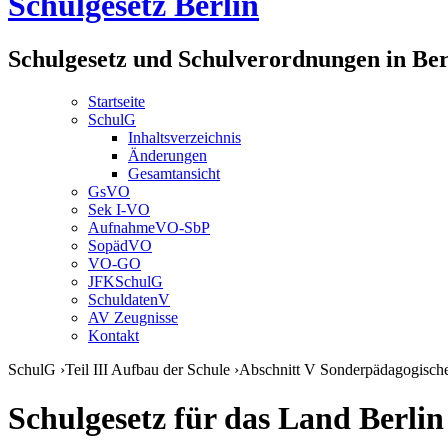
Schulgesetz Berlin
Schulgesetz und Schulverordnungen in Ber
Startseite
SchulG
Inhaltsverzeichnis
Änderungen
Gesamtansicht
GsVO
Sek I-VO
AufnahmeVO-SbP
SopädVO
VO-GO
JFKSchulG
SchuldatenV
AV Zeugnisse
Kontakt
SchulG
›
Teil III Aufbau der Schule
›
Abschnitt V Sonderpädagogisch
Schulgesetz für das Land Berlin