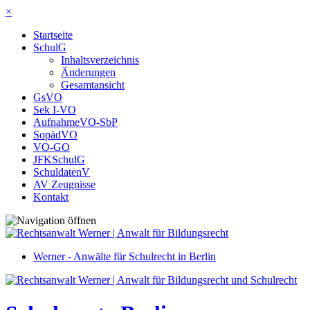
×
Startseite
SchulG
Inhaltsverzeichnis
Änderungen
Gesamtansicht
GsVO
Sek I-VO
AufnahmeVO-SbP
SopädVO
VO-GO
JFKSchulG
SchuldatenV
AV Zeugnisse
Kontakt
Werner - Anwälte für Schulrecht in Berlin