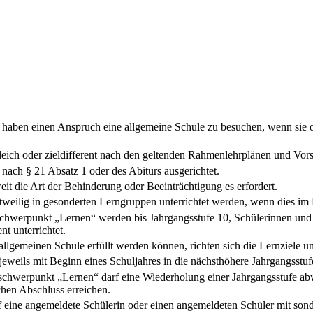
haben einen Anspruch eine allgemeine Schule zu besuchen, wenn sie od
eich oder zieldifferent nach den geltenden Rahmenlehrplänen und Vorsch
 nach § 21 Absatz 1 oder des Abiturs ausgerichtet.
t die Art der Behinderung oder Beeinträchtigung es erfordert.
eilig in gesonderten Lerngruppen unterrichtet werden, wenn dies im E
chwerpunkt „Lernen“ werden bis Jahrgangsstufe 10, Schülerinnen und
t unterrichtet.
 allgemeinen Schule erfüllt werden können, richten sich die Lernziele
jeweils mit Beginn eines Schuljahres in die nächsthöhere Jahrgangsstuf
chwerpunkt „Lernen“ darf eine Wiederholung einer Jahrgangsstufe ab
chen Abschluss erreichen.
darf eine angemeldete Schülerin oder einen angemeldeten Schüler mit s