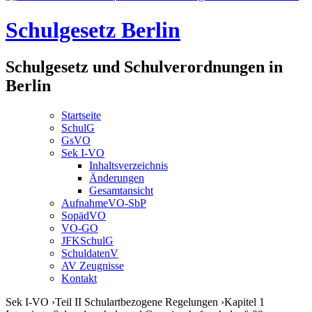
Schulgesetz Berlin
Schulgesetz und Schulverordnungen in
Berlin
Startseite
SchulG
GsVO
Sek I-VO
Inhaltsverzeichnis
Änderungen
Gesamtansicht
AufnahmeVO-SbP
SopädVO
VO-GO
JFKSchulG
SchuldatenV
AV Zeugnisse
Kontakt
Sek I-VO
›
Teil II Schulartbezogene Regelungen
›
Kapitel 1