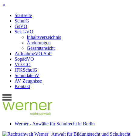
×
Startseite
SchulG
GsVO
Sek I-VO
Inhaltsverzeichnis
Änderungen
Gesamtansicht
AufnahmeVO-SbP
SopädVO
VO-GO
JFKSchulG
SchuldatenV
AV Zeugnisse
Kontakt
Werner - Anwälte für Schulrecht in Berlin