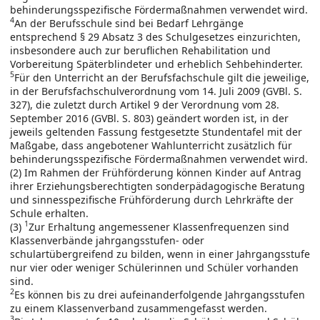
behinderungsspezifische Fördermaßnahmen verwendet wird.
4
An der Berufsschule sind bei Bedarf Lehrgänge
entsprechend § 29 Absatz 3 des Schulgesetzes einzurichten,
insbesondere auch zur beruflichen Rehabilitation und
Vorbereitung Späterblindeter und erheblich Sehbehinderter.
5
Für den Unterricht an der Berufsfachschule gilt die jeweilige,
in der Berufsfachschulverordnung vom 14. Juli 2009 (GVBl. S.
327), die zuletzt durch Artikel 9 der Verordnung vom 28.
September 2016 (GVBl. S. 803) geändert worden ist, in der
jeweils geltenden Fassung festgesetzte Stundentafel mit der
Maßgabe, dass angebotener Wahlunterricht zusätzlich für
behinderungsspezifische Fördermaßnahmen verwendet wird.
(2) Im Rahmen der Frühförderung können Kinder auf Antrag
ihrer Erziehungsberechtigten sonderpädagogische Beratung
und sinnesspezifische Frühförderung durch Lehrkräfte der
Schule erhalten.
1
(3)
Zur Erhaltung angemessener Klassenfrequenzen sind
Klassenverbände jahrgangsstufen- oder
schulartübergreifend zu bilden, wenn in einer Jahrgangsstufe
nur vier oder weniger Schülerinnen und Schüler vorhanden
sind.
2
Es können bis zu drei aufeinanderfolgende Jahrgangsstufen
zu einem Klassenverband zusammengefasst werden.
3