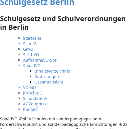
Schulgesetz Berlin
Schulgesetz und Schulverordnungen
in Berlin
Startseite
SchulG
GsVO
Sek I-VO
AufnahmeVO-SbP
SopädVO
Inhaltsverzeichnis
Änderungen
Gesamtansicht
VO-GO
JFKSchulG
SchuldatenV
AV Zeugnisse
Kontakt
SopädVO
›
Teil IV Schulen mit sonderpädagogischem
Förderschwerpunkt und sonderpädagogische Einrichtungen
›
§ 22