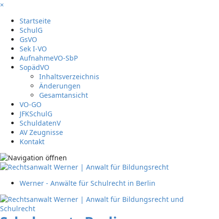
×
Startseite
SchulG
GsVO
Sek I-VO
AufnahmeVO-SbP
SopädVO
Inhaltsverzeichnis
Änderungen
Gesamtansicht
VO-GO
JFKSchulG
SchuldatenV
AV Zeugnisse
Kontakt
Werner - Anwälte für Schulrecht in Berlin