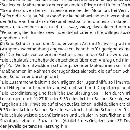
3
Sie leisten Maßnahmen der ergänzenden Pflege und Hilfe in Ver
4
Sie unterstützen ferner insbesondere bei der Mobilität, bei Ver
5
Sofern die Schulaufsichtsbehörde keine abweichenden Vereinbar
der Schule vorhandenen Personal leistbar sind und es sich dabei 
vom 20. Dezember 1988, BGBl. I S. 2477, 2482), das zuletzt durch A
6
Personen, die Bundesfreiwilligendienst oder ein Freiwilliges S
gegeben sind.
(2) Sind Schülerinnen und Schüler wegen Art und Schweregrad ihr
Gruppenzusammenhang angewiesen, kann hierfür geeignetes mediz
1
(3)
Der Einsatz von externem Fachpersonal in der Schule wird von 
2
Die Schulaufsichtsbehörde entscheidet über den Antrag und nim
1
(4)
Zur Weiterentwicklung schulergänzender Maßnahmen soll mit
2
Maßnahmen im Rahmen der Jugendsozialarbeit, die auf dem Schul
dem Schulleiter durchgeführt.
3
Die Zusammenarbeit mit den Trägern der Jugendhilfe soll im Inte
und Hilfeplan aufeinander abgestimmt sind und Doppelbegutac
4
Die Koordinierung und fachliche Evaluierung von Hilfen durch Trä
Leistungen nach §§ 27 ff. oder § 35a des Achten Buches Sozialges
5
Ergeben sich Hinweise auf einen zusätzlichen individuellen erzi
§ 35a des Achten Buches Sozialgesetzbuch, hat die Schule den Reg
6
Die Schule weist die Schülerinnen und Schüler in beruflichen Bi
Sozialgesetzbuch – Sozialhilfe – (Artikel 1 des Gesetzes vom 27. Dez
der jeweils geltenden Fassung hin.