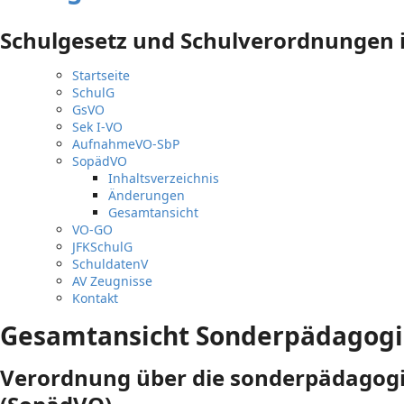
Schulgesetz und Schulverordnungen i
Startseite
SchulG
GsVO
Sek I-VO
AufnahmeVO-SbP
SopädVO
Inhaltsverzeichnis
Änderungen
Gesamtansicht
VO-GO
JFKSchulG
SchuldatenV
AV Zeugnisse
Kontakt
Gesamtansicht Sonderpädagog
Verordnung über die sonderpädagogis