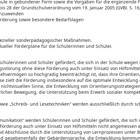
hule in gebundener Form sowie die Vorgaben für die ergänzende 
 28 der Grundschulverordnung vom 19. Januar 2005 (GVBl. S. 16, 1
 anzuwenden
Förderung sowie besondere Bedarfslagen
pezieller sonderpädagogischer Maßnahmen.
idueller Förderpläne für die Schülerinnen und Schüler.
hülerinnen und Schüler gefördert, die sich in der Schule wegen 
störung ohne diese Förderung auch unter Einsatz von Hilfsmitte
ehvermögen so hochgradig beeinträchtigt ist, dass ihre Orientierung
e zielt die Förderung insbesondere auf die optimale Entwicklung
er nichtvisuellen Sinne, die Entwicklung von Orientierungsstrategi
cher Bewegung, die Unterstützung beim Erwerb sozialer Kompeten
sowie „Schreib- und Lesetechniken“ werden ausschließlich durch sc
ikation“ werden Schülerinnen und Schüler gefördert, die sich in
örderung auch unter Einsatz von Hilfsmitteln nicht angemessen 
und Abschlüsse durch die Unterstützung von Lernprozessen unter 
und gegebenenfalls der Gebärdensprache, die Entwicklung kommuni