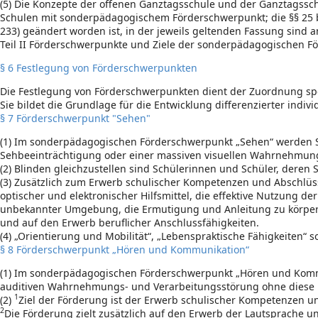
(5) Die Konzepte der offenen Ganztagsschule und der Ganztagssc
Schulen mit sonderpädagogischem Förderschwerpunkt; die §§ 25 bis
233) geändert worden ist, in der jeweils geltenden Fassung sind
Teil II Förderschwerpunkte und Ziele der sonderpädagogischen 
§ 6 Festlegung von Förderschwerpunkten
Die Festlegung von Förderschwerpunkten dient der Zuordnung s
Sie bildet die Grundlage für die Entwicklung differenzierter indiv
§ 7 Förderschwerpunkt "Sehen"
(1) Im sonderpädagogischen Förderschwerpunkt „Sehen“ werden Sc
Sehbeeinträchtigung oder einer massiven visuellen Wahrnehmungs
(2) Blinden gleichzustellen sind Schülerinnen und Schüler, deren S
(3) Zusätzlich zum Erwerb schulischer Kompetenzen und Abschlüss
optischer und elektronischer Hilfsmittel, die effektive Nutzung d
unbekannter Umgebung, die Ermutigung und Anleitung zu körperli
und auf den Erwerb beruflicher Anschlussfähigkeiten.
(4) „Orientierung und Mobilität“, „Lebenspraktische Fähigkeiten“ 
§ 8 Förderschwerpunkt „Hören und Kommunikation“
(1) Im sonderpädagogischen Förderschwerpunkt „Hören und Kommun
auditiven Wahrnehmungs- und Verarbeitungsstörung ohne diese F
1
(2)
Ziel der Förderung ist der Erwerb schulischer Kompetenzen 
2
Die Förderung zielt zusätzlich auf den Erwerb der Lautsprache 