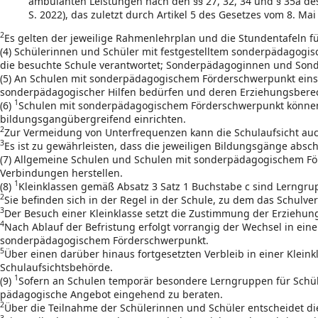
ambulanten Leistungen nach den §§ 27, 32, 34 und § 35a de
S. 2022), das zuletzt durch Artikel 5 des Gesetzes vom 8. Mai
2
Es gelten der jeweilige Rahmenlehrplan und die Stundentafeln für
(4) Schülerinnen und Schüler mit festgestelltem sonderpädagogis
die besuchte Schule verantwortet; Sonderpädagoginnen und Son
(5) An Schulen mit sonderpädagogischem Förderschwerpunkt einsc
sonderpädagogischer Hilfen bedürfen und deren Erziehungsberec
1
(6)
Schulen mit sonderpädagogischem Förderschwerpunkt können 
bildungsgangübergreifend einrichten.
2
Zur Vermeidung von Unterfrequenzen kann die Schulaufsicht a
3
Es ist zu gewährleisten, dass die jeweiligen Bildungsgänge absc
(7) Allgemeine Schulen und Schulen mit sonderpädagogischem Förd
Verbindungen herstellen.
1
(8)
Kleinklassen gemäß Absatz 3 Satz 1 Buchstabe c sind Lerngr
2
Sie befinden sich in der Regel in der Schule, zu dem das Schulve
3
Der Besuch einer Kleinklasse setzt die Zustimmung der Erziehungs
4
Nach Ablauf der Befristung erfolgt vorrangig der Wechsel in ei
sonderpädagogischem Förderschwerpunkt.
5
Über einen darüber hinaus fortgesetzten Verbleib in einer Klein
Schulaufsichtsbehörde.
1
(9)
Sofern an Schulen temporär besondere Lerngruppen für Schül
pädagogische Angebot eingehend zu beraten.
2
Über die Teilnahme der Schülerinnen und Schüler entscheidet di