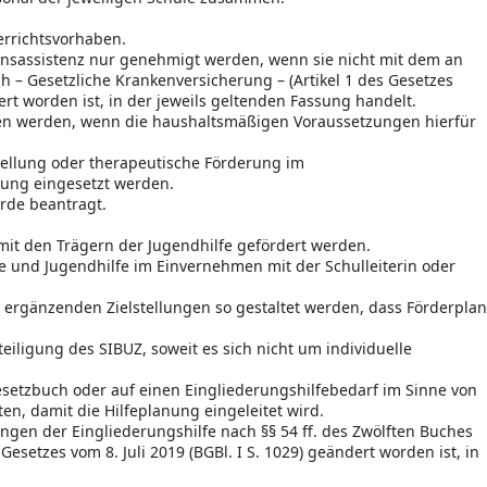
errichtsvorhaben.
nsassistenz nur genehmigt werden, wenn sie nicht mit dem an
h – Gesetzliche Krankenversicherung – (Artikel 1 des Gesetzes
dert worden ist, in der jeweils geltenden Fassung handelt.
zogen werden, wenn die haushaltsmäßigen Voraussetzungen hierfür
tellung oder therapeutische Förderung im
ung eingesetzt werden.
örde beantragt.
t den Trägern der Jugendhilfe gefördert werden.
und Jugendhilfe im Einvernehmen mit der Schulleiterin oder
h ergänzenden Zielstellungen so gestaltet werden, dass Förderplan
eiligung des SIBUZ, soweit es sich nicht um individuelle
gesetzbuch oder auf einen Eingliederungshilfebedarf im Sinne von
n, damit die Hilfeplanung eingeleitet wird.
ngen der Eingliederungshilfe nach §§ 54 ff. des Zwölften Buches
Gesetzes vom 8. Juli 2019 (BGBl. I S. 1029) geändert worden ist, in