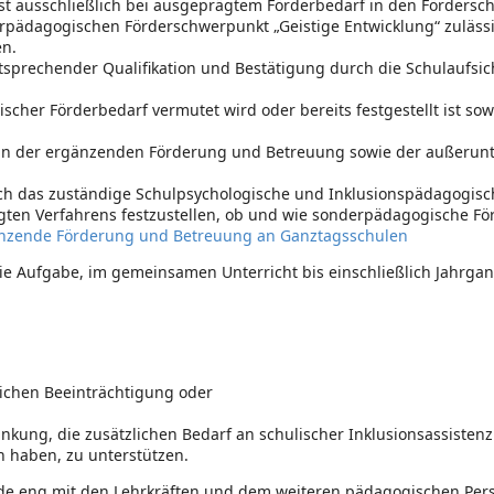
t ausschließlich bei ausgeprägtem Förderbedarf in den Fördersc
derpädagogischen Förderschwerpunkt „Geistige Entwicklung“ zuläss
en.
prechender Qualifikation und Bestätigung durch die Schulaufsich
cher Förderbedarf vermutet wird oder bereits festgestellt ist so
 in der ergänzenden Förderung und Betreuung sowie der außerun
ch das zuständige Schulpsychologische und Inklusionspädagogis
egten Verfahrens festzustellen, ob und wie sonderpädagogische För
änzende Förderung und Betreuung an Ganztagsschulen
die Aufgabe, im gemeinsamen Unterricht bis einschließlich Jahrg
lichen Beeinträchtigung oder
nkung, die zusätzlichen Bedarf an schulischer Inklusionsassisten
 haben, zu unterstützen.
rde eng mit den Lehrkräften und dem weiteren pädagogischen Per