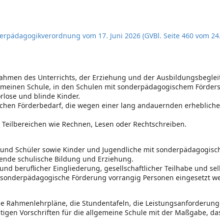
rpädagogikverordnung vom 17. Juni 2026 (GVBl. Seite 460 vom 24.
ahmen des Unterrichts, der Erziehung und der Ausbildungsbeglei
gemeinen Schule, in den Schulen mit sonderpädagogischem Förde
rlose und blinde Kinder.
schen Förderbedarf, die wegen einer lang andauernden erheblich
en Teilbereichen wie Rechnen, Lesen oder Rechtschreiben.
 und Schüler sowie Kinder und Jugendliche mit sonderpädagogisch
nde schulische Bildung und Erziehung.
 und beruflicher Eingliederung, gesellschaftlicher Teilhabe und s
die sonderpädagogische Förderung vorrangig Personen eingesetzt w
die Rahmenlehrpläne, die Stundentafeln, die Leistungsanforderu
tigen Vorschriften für die allgemeine Schule mit der Maßgabe, d