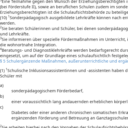
3
Eine Teilnahme gegen den Wunsch der Erziehungsberechtigten is
(bei Förderstufe II), sowie an beruflichen Schulen zudem im son
Erziehungsberechtigten ist die Schulaufsichtsbehörde zu beteilig
1
(10)
Sonderpädagogisch ausgebildete Lehrkräfte können nach ents
werden.
2
Sie beraten Schülerinnen und Schüler, bei denen sonderpädagogis
und Lehrkräfte.
3
Sie informieren über spezielle Fördermaßnahmen im Unterricht,
die wohnortnahe Integration.
4
Beratungs- und Diagnostiklehrkräfte werden bedarfsgerecht dur
eingesetzt, um auf der Grundlage eines schulaufsichtlich festgel
§ 5 Schulergänzende Maßnahmen, außerunterrichtliche und erg
1
(1)
Schulische Inklusionsassistentinnen und -assistenten haben 
Schüler mit
a)
sonderpädagogischem Förderbedarf,
b)
einer voraussichtlich lang andauernden erheblichen körper
c)
Diabetes oder einer anderen chronischen somatischen Erkra
ergänzenden Förderung und Betreuung an Ganztagsschulen
2
Sie arbeiten hierbei nach den Vorgaben der Schulaufsichtsbehö