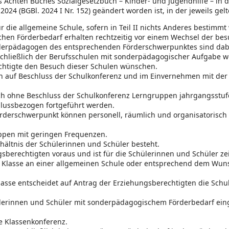
s Achten Buches Sozialgesetzbuch – Kinder- und Jugendhilfe – in
 2024 (BGBl. 2024 I Nr. 152) geändert worden ist, in der jeweils ge
 die allgemeine Schule, sofern in Teil II nichts Anderes bestimmt 
chen Förderbedarf erhalten rechtzeitig vor einem Wechsel der be
derpädagogen des entsprechenden Förderschwerpunktes sind dab
hließlich der Berufsschulen mit sonderpädagogischer Aufgabe wer
htigte den Besuch dieser Schulen wünschen.
auf Beschluss der Schulkonferenz und im Einvernehmen mit der
uch ohne Beschluss der Schulkonferenz Lerngruppen jahrgangsst
hlussbezogen fortgeführt werden.
erschwerpunkt können personell, räumlich und organisatorisch ko
uppen mit geringen Frequenzen.
rhältnis der Schülerinnen und Schüler besteht.
berechtigten voraus und ist für die Schülerinnen und Schüler zeit
ne Klasse an einer allgemeinen Schule oder entsprechend dem Wun
klasse entscheidet auf Antrag der Erziehungsberechtigten die Schu
erinnen und Schüler mit sonderpädagogischem Förderbedarf einge
e Klassenkonferenz.