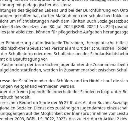
bindung mit pädagogischer Assistenz.
richtungen des täglichen Lebens und bei der Durchführung von Unt
ungen getroffen hat, dürfen Maßnahmen der schulischen Inklusio
nicht um Pflichtleistungen nach dem Fünften Buch Sozialgesetzbuc
rtikel 3 des Gesetzes vom 30. Juli 2024 (BGBl. 2024 I Nr. 254) geän
oziales Jahr ableisten, können für pflegerische Aufgaben herange
er Behinderung auf individuelle Therapien, therapeutische Hilfes
inisch-therapeutisches Personal am Ort der schulischen Förder
der Schulleiterin oder dem Schulleiter bei der Schulaufsichtsbeh
mt die Beauftragung vor.
 Zustimmung der bezirklichen Jugendämter die Zusammenarbeit mi
gelände stattfinden, werden in Zusammenarbeit zwischen Schule 
resse der Schülerin oder des Schülers und im Hinblick auf die sic
htungen weitgehend vermieden werden.
ger der freien Jugendhilfe innerhalb der Schulen erfolgt unter Bet
etzbuch handelt.
eherischen Bedarf im Sinne der §§ 27 ff. des Achten Buches Sozial
ionalen Sozialen Dienst des zuständigen Jugendamtes einzuschalte
ldungsgängen auf die Möglichkeit der Inanspruchnahme von Leistu
ember 2003, BGBl. I S. 3022, 3023), das zuletzt durch Artikel 2 des 