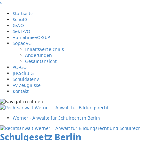
×
Startseite
SchulG
GsVO
Sek I-VO
AufnahmeVO-SbP
SopädVO
Inhaltsverzeichnis
Änderungen
Gesamtansicht
VO-GO
JFKSchulG
SchuldatenV
AV Zeugnisse
Kontakt
Werner - Anwälte für Schulrecht in Berlin
Schulgesetz Berlin