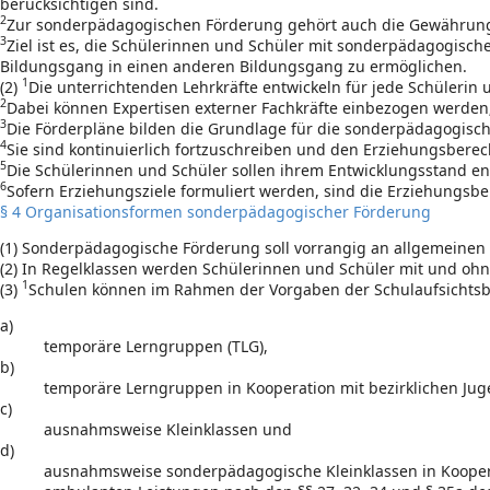
berücksichtigen sind.
2
Zur sonderpädagogischen Förderung gehört auch die Gewährung v
3
Ziel ist es, die Schülerinnen und Schüler mit sonderpädagogi
Bildungsgang in einen anderen Bildungsgang zu ermöglichen.
1
(2)
Die unterrichtenden Lehrkräfte entwickeln für jede Schülerin 
2
Dabei können Expertisen externer Fachkräfte einbezogen werden;
3
Die Förderpläne bilden die Grundlage für die sonderpädagogisc
4
Sie sind kontinuierlich fortzuschreiben und den Erziehungsbere
5
Die Schülerinnen und Schüler sollen ihrem Entwicklungsstand en
6
Sofern Erziehungsziele formuliert werden, sind die Erziehungsbe
§ 4 Organisationsformen sonderpädagogischer Förderung
(1) Sonderpädagogische Förderung soll vorrangig an allgemeine
(2) In Regelklassen werden Schülerinnen und Schüler mit und o
1
(3)
Schulen können im Rahmen der Vorgaben der Schulaufsichts
a)
temporäre Lerngruppen (TLG),
b)
temporäre Lerngruppen in Kooperation mit bezirklichen Jug
c)
ausnahmsweise Kleinklassen und
d)
ausnahmsweise sonderpädagogische Kleinklassen in Kooperat