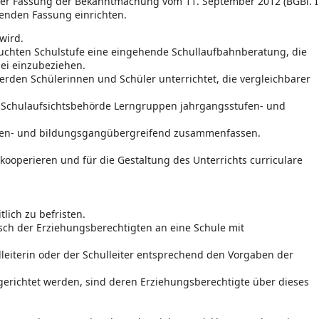
 der Fassung der Bekanntmachung vom 11. September 2012 (BGBl. I
ltenden Fassung einrichten.
wird.
suchten Schulstufe eine eingehende Schullaufbahnberatung, die
ei einzubeziehen.
den Schülerinnen und Schüler unterrichtet, die vergleichbarer
 Schulaufsichtsbehörde Lerngruppen jahrgangsstufen- und
ufen- und bildungsgangübergreifend zusammenfassen.
operieren und für die Gestaltung des Unterrichts curriculare
lich zu befristen.
sch der Erziehungsberechtigten an eine Schule mit
lleiterin oder der Schulleiter entsprechend den Vorgaben der
richtet werden, sind deren Erziehungsberechtigte über dieses