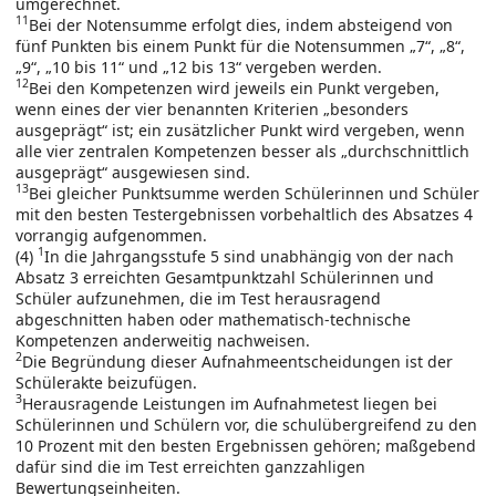
umgerechnet.
11
Bei der Notensumme erfolgt dies, indem absteigend von
fünf Punkten bis einem Punkt für die Notensummen „7“, „8“,
„9“, „10 bis 11“ und „12 bis 13“ vergeben werden.
12
Bei den Kompetenzen wird jeweils ein Punkt vergeben,
wenn eines der vier benannten Kriterien „besonders
ausgeprägt“ ist; ein zusätzlicher Punkt wird vergeben, wenn
alle vier zentralen Kompetenzen besser als „durchschnittlich
ausgeprägt“ ausgewiesen sind.
13
Bei gleicher Punktsumme werden Schülerinnen und Schüler
mit den besten Testergebnissen vorbehaltlich des Absatzes 4
vorrangig aufgenommen.
1
(4)
In die Jahrgangsstufe 5 sind unabhängig von der nach
Absatz 3 erreichten Gesamtpunktzahl Schülerinnen und
Schüler aufzunehmen, die im Test herausragend
abgeschnitten haben oder mathematisch-technische
Kompetenzen anderweitig nachweisen.
2
Die Begründung dieser Aufnahmeentscheidungen ist der
Schülerakte beizufügen.
3
Herausragende Leistungen im Aufnahmetest liegen bei
Schülerinnen und Schülern vor, die schulübergreifend zu den
10 Prozent mit den besten Ergebnissen gehören; maßgebend
dafür sind die im Test erreichten ganzzahligen
Bewertungseinheiten.