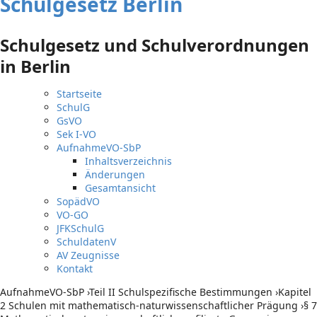
Schulgesetz Berlin
Schulgesetz und Schulverordnungen
in Berlin
Startseite
SchulG
GsVO
Sek I-VO
AufnahmeVO-SbP
Inhaltsverzeichnis
Änderungen
Gesamtansicht
SopädVO
VO-GO
JFKSchulG
SchuldatenV
AV Zeugnisse
Kontakt
AufnahmeVO-SbP
›
Teil II Schulspezifische Bestimmungen
›
Kapitel
2 Schulen mit mathematisch-naturwissenschaftlicher Prägung
›
§ 7