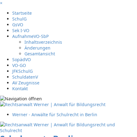
×
Startseite
SchulG
GsVO
Sek I-VO
AufnahmeVO-SbP
Inhaltsverzeichnis
Änderungen
Gesamtansicht
SopädVO
VO-GO
JFKSchulG
SchuldatenV
AV Zeugnisse
Kontakt
Werner - Anwälte für Schulrecht in Berlin