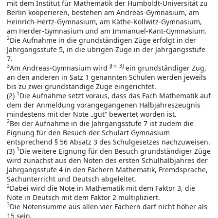
mit dem Institut für Mathematik der Humboldt-Universität zu
Berlin kooperieren, bestehen am Andreas-Gymnasium, am
Heinrich-Hertz-Gymnasium, am Käthe-Kollwitz-Gymnasium,
am Herder-Gymnasium und am Immanuel-Kant-Gymnasium.
2
Die Aufnahme in die grundständigen Züge erfolgt in der
Jahrgangsstufe 5, in die übrigen Züge in der Jahrgangsstufe
7.
3
[Fn. 3]
Am Andreas-Gymnasium wird
ein grundständiger Zug,
an den anderen in Satz 1 genannten Schulen werden jeweils
bis zu zwei grundständige Züge eingerichtet.
1
(2)
Die Aufnahme setzt voraus, dass das Fach Mathematik auf
dem der Anmeldung vorangegangenen Halbjahreszeugnis
mindestens mit der Note „gut“ bewertet worden ist.
2
Bei der Aufnahme in die Jahrgangsstufe 7 ist zudem die
Eignung für den Besuch der Schulart Gymnasium
entsprechend § 56 Absatz 3 des Schulgesetzes nachzuweisen.
1
(3)
Die weitere Eignung für den Besuch grundständiger Züge
wird zunächst aus den Noten des ersten Schulhalbjahres der
Jahrgangsstufe 4 in den Fächern Mathematik, Fremdsprache,
Sachunterricht und Deutsch abgeleitet.
2
Dabei wird die Note in Mathematik mit dem Faktor 3, die
Note in Deutsch mit dem Faktor 2 multipliziert.
3
Die Notensumme aus allen vier Fächern darf nicht höher als
15 sein.