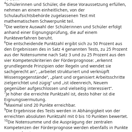
4
Schülerinnen und Schüler, die diese Voraussetzung erfüllen,
nehmen an einem einheitlichen, von der
Schulaufsichtsbehörde zugelassenen Test mit
mathematischem Schwerpunkt teil.
5
Die weitere Auswahl der Schülerinnen und Schüler erfolgt
anhand einer Eignungsprüfung, die auf einem
Punkteverfahren beruht.
6
Die entscheidende Punktzahl ergibt sich zu 50 Prozent aus
den Ergebnissen des in Satz 4 genannten Tests, zu 25 Prozent
aus der Notensumme nach Satz 3 und zu 25 Prozent aus den
vier Kompetenzkriterien der Förderprognose: „erkennt
grundlegende Prinzipien oder Regeln und wendet sie
sachgerecht an“, „arbeitet strukturiert und verknüpft
Wissensgegenstände“, „plant und organisiert Arbeitsschritte
zielgerichtet und zügig“ und „ist ideenreich, Neuem
gegenüber aufgeschlossen und vielseitig interessiert“.
7
Je höher die erreichte Punktzahl ist, desto höher ist die
Eignungsvermutung.
8
Maximal sind 20 Punkte erreichbar.
9
Die Ergebnisse des Tests werden in Abhängigkeit von der
erreichten absoluten Punktzahl mit 0 bis 10 Punkten bewertet.
10
Die Notensumme und die Ausprägung der zentralen
Kompetenzen der Förderprognose werden ebenfalls in Punkte