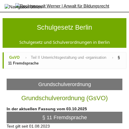
×
Startseite
SchulG
Schulgesetz Berlin
GsVO
Inhaltsverzeichnis
Änderungen
Schulgesetz und Schulverordnungen in Berlin
Gesamtansicht
Sek
GsVO
›
Teil II Unterrichtsgestaltung und -organisation
›
§
I-
11 Fremdsprache
VO
AufnahmeVO-
SbP
SopädVO
Grundschulverordnung
VO-
GO
Grundschulverordnung (GsVO)
JFKSchulG
SchuldatenV
In der aktuellen Fassung vom 03.10.2025
AV
Zeugnisse
§ 11 Fremdsprache
Kontakt
Text gilt seit 01.08.2023