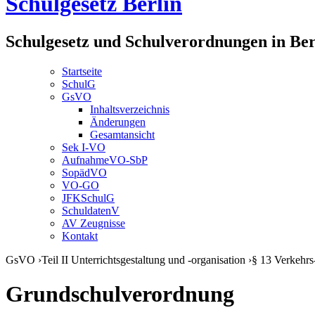
Schulgesetz Berlin
Schulgesetz und Schulverordnungen in Ber
Startseite
SchulG
GsVO
Inhaltsverzeichnis
Änderungen
Gesamtansicht
Sek I-VO
AufnahmeVO-SbP
SopädVO
VO-GO
JFKSchulG
SchuldatenV
AV Zeugnisse
Kontakt
GsVO
›
Teil II Unterrichtsgestaltung und -organisation
›
§ 13 Verkehrs
Grundschulverordnung