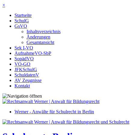
×
Startseite
SchulG
GsVO
Inhaltsverzeichnis
Änderungen
Gesamtansicht
Sek I-VO
AufnahmeVO-SbP
SopädVO
VO-GO
JFKSchulG
SchuldatenV
AV Zeugnisse
Kontakt
Werner - Anwälte für Schulrecht in Berlin