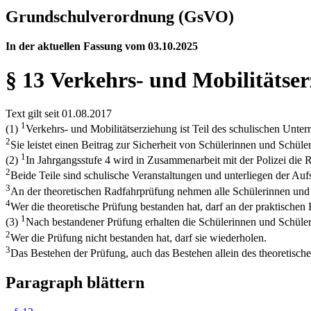
Grundschulverordnung (GsVO)
In der aktuellen Fassung vom 03.10.2025
§ 13 Verkehrs- und Mobilitätse
Text gilt seit 01.08.2017
1
(1)
Verkehrs- und Mobilitätserziehung ist Teil des schulischen Unter
2
Sie leistet einen Beitrag zur Sicherheit von Schülerinnen und Sch
1
(2)
In Jahrgangsstufe 4 wird in Zusammenarbeit mit der Polizei die R
2
Beide Teile sind schulische Veranstaltungen und unterliegen der Aufs
3
An der theoretischen Radfahrprüfung nehmen alle Schülerinnen und S
4
Wer die theoretische Prüfung bestanden hat, darf an der praktischen 
1
(3)
Nach bestandener Prüfung erhalten die Schülerinnen und Schüler
2
Wer die Prüfung nicht bestanden hat, darf sie wiederholen.
3
Das Bestehen der Prüfung, auch das Bestehen allein des theoretische
Paragraph blättern