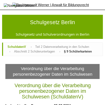
×
Startseite
SchulG
Schulgesetz Berlin
GsVO
Sek
I-
Schulgesetz und Schulverordnungen in Berlin
VO
AufnahmeVO-
SchuldatenV
›
Teil 2 Datenverarbeitung in den Schulen
SbP
›
Abschnitt 2 Schülerunterlagen
›
§ 9 Schülerkarteien
SopädVO
VO-
GO
JFKSchulG
Verordnung über die Verarbeitung
SchuldatenV
personenbezogener Daten im Schulwesen
Inhaltsverzeichnis
Änderungen
Verordnung über die Verarbeitung
Gesamtansicht
AV
personenbezogener Daten im
Zeugnisse
Schulwesen (SchuldatenV)
Kontakt