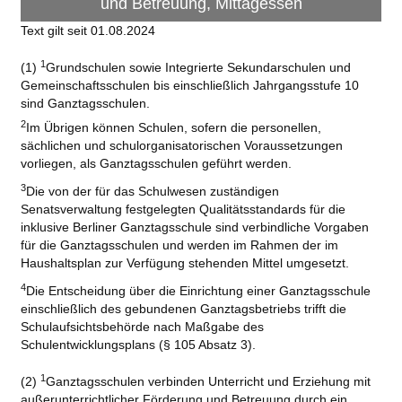
und Betreuung, Mittagessen
Text gilt seit 01.08.2024
1
(1)
Grundschulen sowie Integrierte Sekundarschulen und
Gemeinschaftsschulen bis einschließlich Jahrgangsstufe 10
sind Ganztagsschulen.
2
Im Übrigen können Schulen, sofern die personellen,
sächlichen und schulorganisatorischen Voraussetzungen
vorliegen, als Ganztagsschulen geführt werden.
3
Die von der für das Schulwesen zuständigen
Senatsverwaltung festgelegten Qualitätsstandards für die
inklusive Berliner Ganztagsschule sind verbindliche Vorgaben
für die Ganztagsschulen und werden im Rahmen der im
Haushaltsplan zur Verfügung stehenden Mittel umgesetzt.
4
Die Entscheidung über die Einrichtung einer Ganztagsschule
einschließlich des gebundenen Ganztagsbetriebs trifft die
Schulaufsichtsbehörde nach Maßgabe des
Schulentwicklungsplans (§ 105 Absatz 3).
1
(2)
Ganztagsschulen verbinden Unterricht und Erziehung mit
außerunterrichtlicher Förderung und Betreuung durch ein