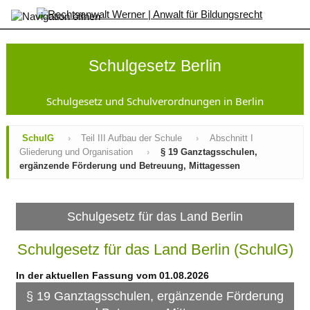
×
Startseite
SchulG
Schulgesetz Berlin
Inhaltsverzeichnis
Änderungen
Gesamtansicht
Schulgesetz und Schulverordnungen in Berlin
GsVO
Sek
SchulG
›
Teil III Aufbau der Schule
›
Abschnitt I
I-
Gliederung und Organisation
›
§ 19 Ganztagsschulen,
VO
ergänzende Förderung und Betreuung, Mittagessen
AufnahmeVO-
SbP
SopädVO
VO-
Schulgesetz für das Land Berlin
GO
JFKSchulG
Schulgesetz für das Land Berlin (SchulG)
SchuldatenV
AV
In der aktuellen Fassung vom 01.08.2026
Zeugnisse
Kontakt
§ 19 Ganztagsschulen, ergänzende Förderung