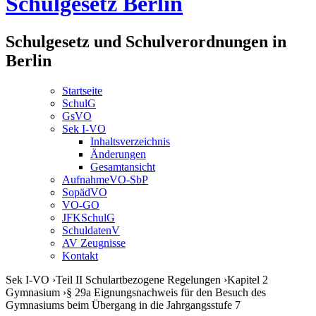
Schulgesetz Berlin
Schulgesetz und Schulverordnungen in
Berlin
Startseite
SchulG
GsVO
Sek I-VO
Inhaltsverzeichnis
Änderungen
Gesamtansicht
AufnahmeVO-SbP
SopädVO
VO-GO
JFKSchulG
SchuldatenV
AV Zeugnisse
Kontakt
Sek I-VO
›
Teil II Schulartbezogene Regelungen
›
Kapitel 2
Gymnasium
›
§ 29a Eignungsnachweis für den Besuch des
Gymnasiums beim Übergang in die Jahrgangsstufe 7