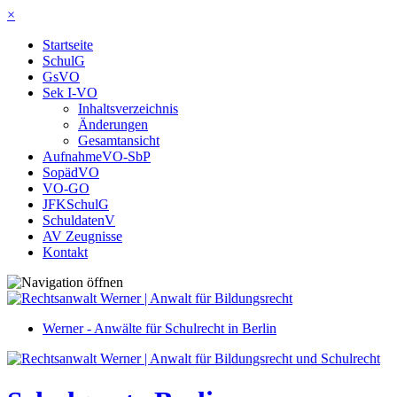
×
Startseite
SchulG
GsVO
Sek I-VO
Inhaltsverzeichnis
Änderungen
Gesamtansicht
AufnahmeVO-SbP
SopädVO
VO-GO
JFKSchulG
SchuldatenV
AV Zeugnisse
Kontakt
Werner - Anwälte für Schulrecht in Berlin