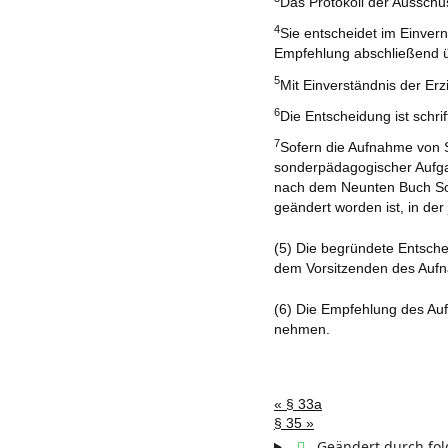
Das Protokoll der Ausschu
4
Sie entscheidet im Einver
Empfehlung abschließend üb
5
Mit Einverständnis der E
6
Die Entscheidung ist schri
7
Sofern die Aufnahme von 
sonderpädagogischer Aufgab
nach dem Neunten Buch Sozi
geändert worden ist, in de
(5) Die begründete Entsche
dem Vorsitzenden des Aufnah
(6) Die Empfehlung des A
nehmen.
« § 33a
§ 35 »
Geändert durch fo