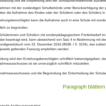
sssitzung und die Empfehlung sind der Schulaufsichtsbehörde zuzuleit
nehmen mit der zuständigen Schulbehörde unter Berücksichtigung der p
er die Aufnahme des Kindes oder der Schülerin oder des Schülers in 
rziehungsberechtigten kann die Aufnahme auch in eine Schule mit son
ftlich zu begründen.
Schülerinnen und Schülern mit sonderpädagogischem Förderbedarf im F
e beantragt wird, kann abweichend von Satz 4 in Abstimmung mit der A
algesetzbuch vom 23. Dezember 2016 (BGBl. I S. 3234), das zuletzt du
r jeweils geltenden Fassung empfohlen werden.
idung wird den Erziehungsberechtigten schriftlich bekanntgegeben; der
meausschusses ist sie unverzüglich schriftlich mitzuteilen.
ufnahmeausschusses und die Begründung der Entscheidung der Schula
Paragraph blättern
lgende Änderungsgesetze