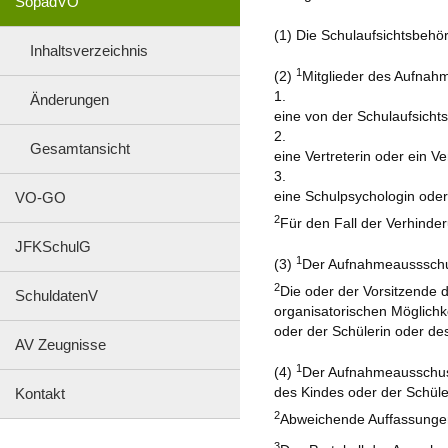
SopädVO
(1) Die Schulaufsichtsbehö
Inhaltsverzeichnis
1
(2)
Mitglieder des Aufnah
1.
Änderungen
eine von der Schulaufsicht
2.
Gesamtansicht
eine Vertreterin oder ein V
3.
eine Schulpsychologin ode
VO-GO
2
Für den Fall der Verhinder
JFKSchulG
1
(3)
Der Aufnahmeaussschuss
2
Die oder der Vorsitzende 
SchuldatenV
organisatorischen Möglichk
oder der Schülerin oder de
AV Zeugnisse
1
(4)
Der Aufnahmeausschuss
des Kindes oder der Schüle
Kontakt
2
Abweichende Auffassungen
3