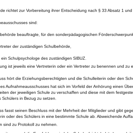
rde richtet zur Vorbereitung ihrer Entscheidung nach § 33 Absatz 1 u
meausschusses sind:
sbehörde beauftragte, für den sonderpädagogischen Förderschwerpunkt 
ertreter der zuständigen Schulbehörde,
r ein Schulpsychologe des zuständigen SIBUZ.
ung ist jeweils eine Vertreterin oder ein Vertreter zu benennen und zu
 hört die Erziehungsberechtigten und die Schulleiterin oder den Schul
des Aufnahmeausschusses hat sich im Vorfeld der Anhörung einen Überb
eiten der jeweiligen Schule zu verschaffen und diese mit dem festgest
s Schülers in Bezug zu setzen.
 fasst seinen Beschluss mit der Mehrheit der Mitglieder und gibt ge
rin oder des Schülers in eine bestimmte Schule ab. Abweichende Auff
 sind zu Protokoll zu nehmen.