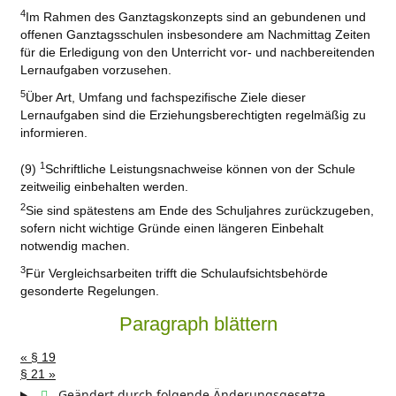
4
Im Rahmen des Ganztagskonzepts sind an gebundenen und
offenen Ganztagsschulen insbesondere am Nachmittag Zeiten
für die Erledigung von den Unterricht vor- und nachbereitenden
Lernaufgaben vorzusehen.
5
Über Art, Umfang und fachspezifische Ziele dieser
Lernaufgaben sind die Erziehungsberechtigten regelmäßig zu
informieren.
1
(9)
Schriftliche Leistungsnachweise können von der Schule
zeitweilig einbehalten werden.
2
Sie sind spätestens am Ende des Schuljahres zurückzugeben,
sofern nicht wichtige Gründe einen längeren Einbehalt
notwendig machen.
3
Für Vergleichsarbeiten trifft die Schulaufsichtsbehörde
gesonderte Regelungen.
Paragraph blättern
« § 19
§ 21 »
Geändert durch folgende Änderungsgesetze