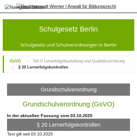
×
Startseite
SchulG
Schulgesetz Berlin
GsVO
Inhaltsverzeichnis
Änderungen
Schulgesetz und Schulverordnungen in Berlin
Gesamtansicht
Sek
GsVO
›
Teil V Lernerfolgsbeurteilung und Qualitätssicherung
I-
›
§ 20 Lernerfolgskontrollen
VO
AufnahmeVO-
SbP
SopädVO
Grundschulverordnung
VO-
GO
Grundschulverordnung (GsVO)
JFKSchulG
SchuldatenV
In der aktuellen Fassung vom 03.10.2025
AV
Zeugnisse
§ 20 Lernerfolgskontrollen
Kontakt
Text gilt seit 03.10.2025