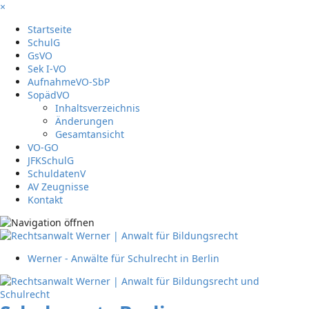
×
Startseite
SchulG
GsVO
Sek I-VO
AufnahmeVO-SbP
SopädVO
Inhaltsverzeichnis
Änderungen
Gesamtansicht
VO-GO
JFKSchulG
SchuldatenV
AV Zeugnisse
Kontakt
Werner - Anwälte für Schulrecht in Berlin