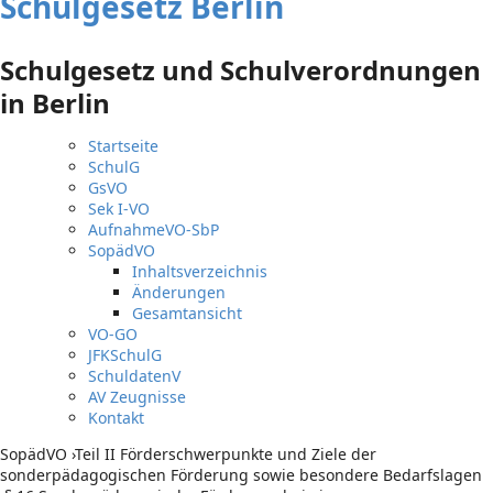
Schulgesetz Berlin
Schulgesetz und Schulverordnungen
in Berlin
Startseite
SchulG
GsVO
Sek I-VO
AufnahmeVO-SbP
SopädVO
Inhaltsverzeichnis
Änderungen
Gesamtansicht
VO-GO
JFKSchulG
SchuldatenV
AV Zeugnisse
Kontakt
SopädVO
›
Teil II Förderschwerpunkte und Ziele der
sonderpädagogischen Förderung sowie besondere Bedarfslagen