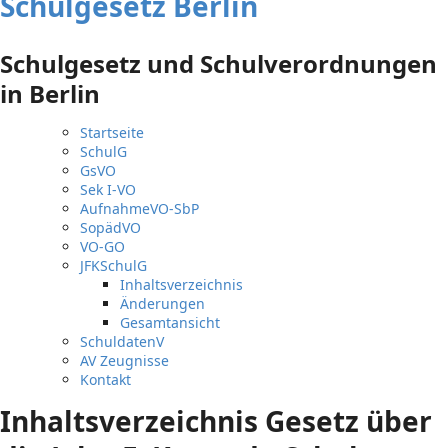
Schulgesetz Berlin
Schulgesetz und Schulverordnungen
in Berlin
Startseite
SchulG
GsVO
Sek I-VO
AufnahmeVO-SbP
SopädVO
VO-GO
JFKSchulG
Inhaltsverzeichnis
Änderungen
Gesamtansicht
SchuldatenV
AV Zeugnisse
Kontakt
Inhaltsverzeichnis Gesetz über