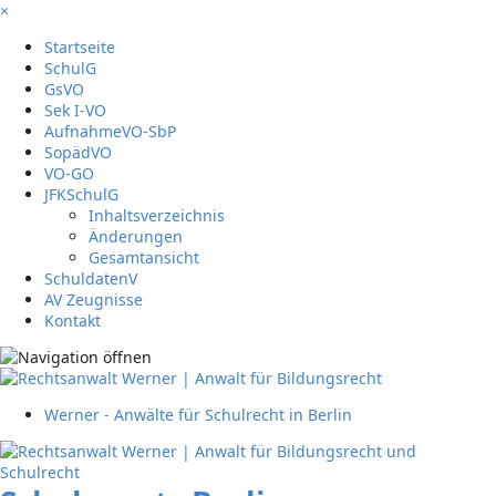
×
Startseite
SchulG
GsVO
Sek I-VO
AufnahmeVO-SbP
SopädVO
VO-GO
JFKSchulG
Inhaltsverzeichnis
Änderungen
Gesamtansicht
SchuldatenV
AV Zeugnisse
Kontakt
Werner - Anwälte für Schulrecht in Berlin